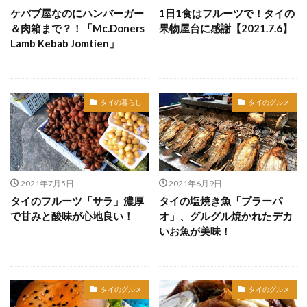
ケバブ屋なのにハンバーガー
1日1食はフルーツで！タイの
＆肉箱まで？！「Mc.Doners
果物屋台に感謝【2021.7.6】
Lamb Kebab Jomtien」
タイの暮らし
タイのグルメ
2021年7月5日
2021年6月9日
タイのフルーツ「サラ」濃厚
タイの塩焼き魚「プラーパ
で甘みと酸味が心地良い！
オ」、グルグル焼かれたデカ
いお魚が美味！
タイのグルメ
タイのグルメ