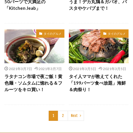
50バーツで大満足の
うま！デカ丸鶏＆ガパオ、パ
「Kitchen Jeab」
スタやケバブまで！
タイのグルメ
タイのグルメ
2021年3月7日
2021年3月7日
2021年3月5日
2021年3月5日
ラタナコン市場で夜ご飯！黄
タイ人ママが教えてくれた
色麺・ソムタムに惚れる＆フ
「199バーツ食べ放題」海鮮
ルーツをキロ買い！
＆肉祭り！
1
2
Next