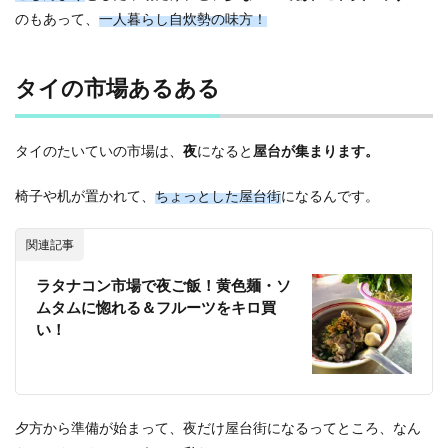
＆多
のもあって、
一人暮らし自炊勢の味方！
国籍
な料
理を
満喫
タイの市場あるある
し
よ！
タイのたいていの市場は、
夜
になると
屋台が集まります。
椅子や机が置かれて、
ちょっとした屋台街
になるんです。
関連記事
ラタナコン市場で夜ご飯！黄色麺・ソ
ムタムに惚れる＆フルーツをキロ買
い！
夕方から準備が始まって、夜だけ屋台街になるってところ、なん