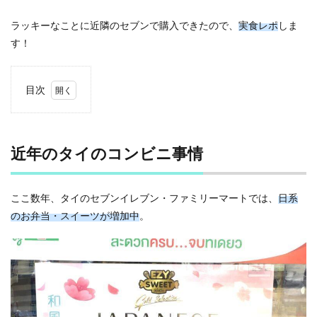
ラッキーなことに近隣のセブンで購入できたので、
実食レポ
しま
す！
目次
1
近年
のタ
イの
近年のタイのコンビニ事情
コン
ビニ
事情
ここ数年、タイのセブンイレブン・ファミリーマートでは、
日系
2
のお弁当・スイーツが増加中
。
チー
ズケ
ーキ
（39
バー
ツ）
3