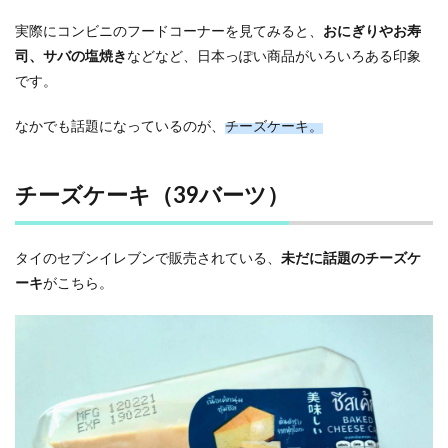
パイ
（35
実際にコンビニのフードコーナーを見てみると、
おにぎりやお寿
バー
司、サバの塩焼き
などなど、日本っぽい商品がいろいろある印象
ツ）
です。
6
タイ
なかでも話題になっているのが、
チーズケーキ。
に来
た
ら、
ぜひ
チーズケーキ（39バーツ）
セブ
ンで
チー
ズケ
タイのセブンイレブンで販売されている、
未だに話題のチーズケ
ーキ
ーキ
がこちら。
を買
って
みて
欲し
い！