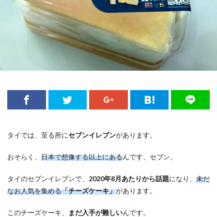
タイでは、至る所に
セブンイレブン
があります。
おそらく、
日本で想像する以上にある
んです、セブン。
タイのセブンイレブンで、
2020年8月あたりから話題
になり、
未だ
なお人気を集める
「チーズケーキ」
があります。
このチーズケーキ、
まだ入手が難しい
んです。