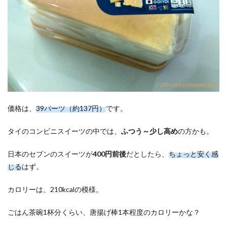
価格は、
39バーツ（約137円）
です。
タイのコンビニスイーツの中では、
ふつう～少し高め
の方かも。
日本のセブンのスイーツが
400円前後
だとしたら、
ちょっと安く感
じる
はず。
カロリーは、210kcalの模様。
ごはん茶碗1杯分くらい、唐揚げ棒1本程度のカロリーかな？