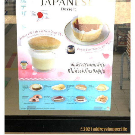
チー
ズケ
ー
キ、
開
封！
4
濃厚
クリ
ーミ
ーな
めら
か食
感！
わり
と上
品な
甘さ
5
ラズ
ベリ
ーチ
ーズ