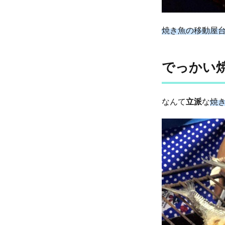
70
バー
ツ
焼き魚の移動屋
5
焼き
でっかい
立て
ほや
ほ
や、
なんて
立派
な
焼
熱々
の焼
き魚
6
野菜
は、
タイ
のピ
クル
ス