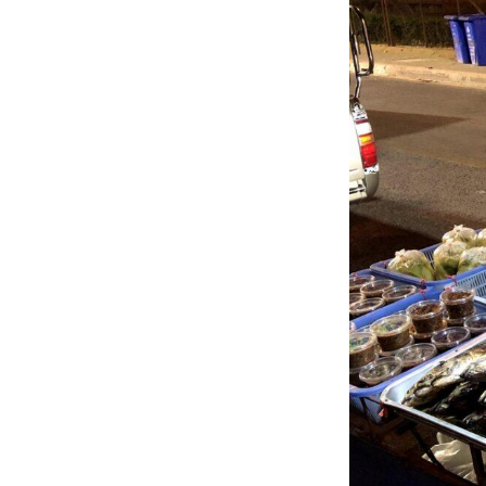
か
い
焼
き
魚
3
野
菜
が
気
に
な
る
4
お会
計、
焼き
魚と
野菜
で