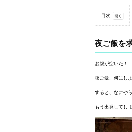
目次
1
夜ご
飯を
夜ご飯を
求め
に、
ジョ
ムテ
お腹が空いた！
ィエ
ンの
夜ご飯、何にし
ビー
チロ
すると、なにや
ード
を歩
く
もう出発してし
2
で
っ