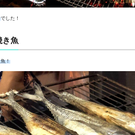
台
でした！
焼き魚
き魚！