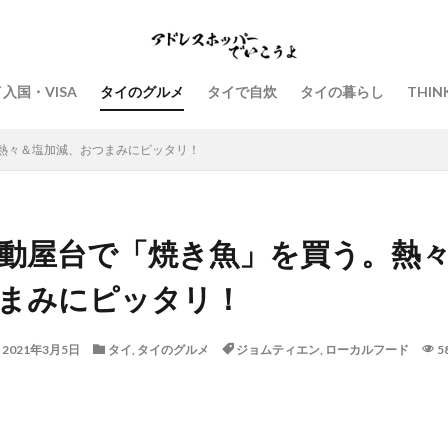
入国・VISA
タイのグルメ
タイで自炊
タイの暮らし
THIN
熱々＆塩加減、おつまみにピッタリ！
動屋台で「焼き魚」を買う。熱
まみにピッタリ！
2021年3月5日
タイ
,
タイのグルメ
ジョムティエン
,
ローカルフード
5