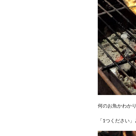
7
晩酌
のア
テ
に、
ぜひ
移動
屋台
の焼
き魚
を！
何のお魚かわか
「1つください」