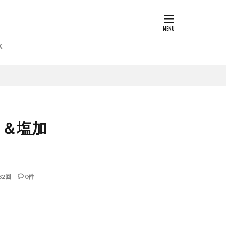
K
々＆塩加
82回
0件