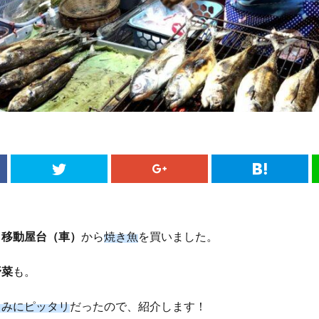
、
移動屋台（車）
から
焼き魚
を買いました。
野菜
も。
まみにピッタリ
だったので、紹介します！