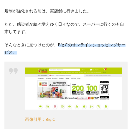
C」
2
規制が強化される前は、実店舗に行きました。
コン
ドの
ただ、感染者が続々増えゆく日々なので、スーパーに行くのも自
玄関
粛してます。
まで
カー
トで
そんなときに見つけたのが、
Big Cのオンラインショッピングサー
届け
ビス。
てく
れ
る！
3
一気
に食
卓が
豊か
にな
りま
した
画像引用：Big C
4
タイ
の