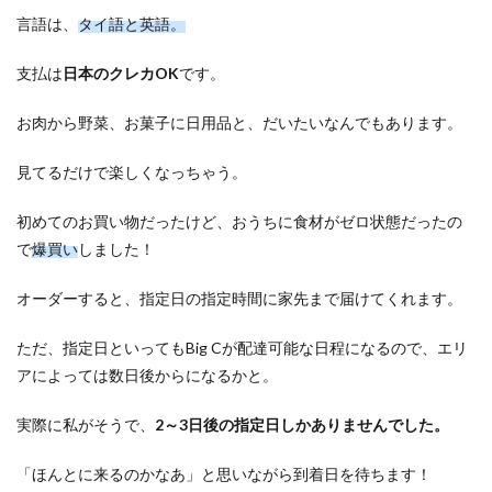
Big
言語は、
タイ語と英語。
Cの
オン
支払は
日本のクレカOK
です。
ライ
ンシ
ョッ
お肉から野菜、お菓子に日用品と、だいたいなんでもあります。
ピン
グ、
見てるだけで楽しくなっちゃう。
とっ
ても
便
初めてのお買い物だったけど、おうちに食材がゼロ状態だったの
利！
で
爆買い
しました！
オーダーすると、指定日の指定時間に家先まで届けてくれます。
ただ、指定日といってもBig Cが配達可能な日程になるので、エリ
アによっては数日後からになるかと。
実際に私がそうで、
2～3日後の指定日しかありませんでした。
「ほんとに来るのかなあ」と思いながら到着日を待ちます！