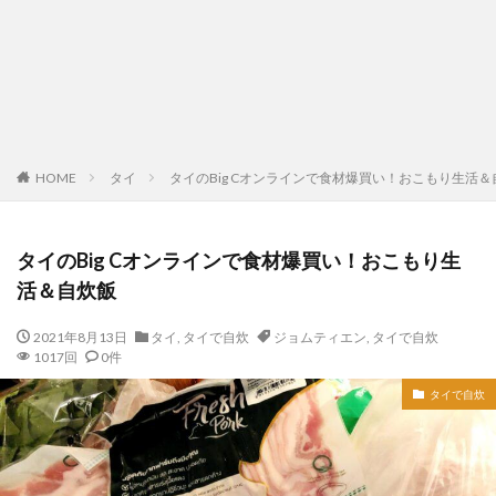
HOME
タイ
タイのBig Cオンラインで食材爆買い！おこもり生活＆
タイのBig Cオンラインで食材爆買い！おこもり生
活＆自炊飯
2021年8月13日
タイ
,
タイで自炊
ジョムティエン
,
タイで自炊
1017回
0件
タイで自炊