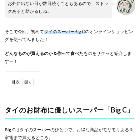
お外に出ない日が数日続くこともあるので、ストッ
クあると助かるしね。
そこで今回、初めて
タイのスーパーBig C
のオンラインショッピン
グを使ってみました！
どんなものが買えるのか＆作って食べたも
のをサクッと紹介しま
すー！
目次
1
タイ
のお
財布
タイのお財布に優しいスーパー「Big C」
に優
しい
スー
Big C
はタイのスーパーのひとつで、お得な商品がモリモリある＆
パー
「Big
家電まで買えるところ。